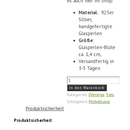
es auch hier im Shop.
Material
: 925er
Silber,
handgefertigte
Glasperlen
Größe
:
Glasperlen-Blüte
ca. 1,4 cm,
Versandfertig in
3-5 Tagen
Ohrstecker
"Mohnblume"
In den Warenkorb
Menge
Kategorien:
Ohrringe
,
Sets
Schlagwort:
Mohnblume
Produktsicherheit
Produktsicherheit