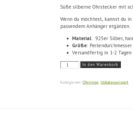
Süße silberne Ohrstecker mit s
Wenn du möchtest, kannst du i
passendem Anhänger ergänzen.
Material
: 925er Silber, ha
Größe
: Perlendurchmesser
Versandfertig in 1-2 Tagen
Ohrstecker
In den Warenkorb
"Rot
gepunktet"
Kategorien:
Ohrringe
,
Unkategorisiert
Menge