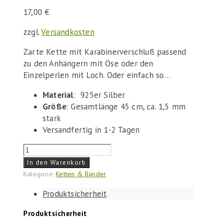
17,00
€
zzgl.
Versandkosten
Zarte Kette mit Karabinerverschluß passend
zu den Anhängern mit Öse oder den
Einzelperlen mit Loch. Oder einfach so…
Material
: 925er Silber
Größe
: Gesamtlänge 45 cm, ca. 1,5 mm
stark
Versandfertig in 1-2 Tagen
Silberkette
45
In den Warenkorb
cm
Kategorie:
Ketten & Bänder
Menge
Produktsicherheit
Produktsicherheit