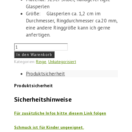
Glasperlen
Größe: Glasperlen ca. 1,2 cm im
Durchmesser, Ringdurchmesser ca.20 mm,
eine andere Ringgröße kann ich gerne
anfertigen.
Ring
"Türkis-
In den Warenkorb
Weiß"
Kategorien:
Ringe
,
Unkategorisiert
Menge
Produktsicherheit
Produktsicherheit
Sicherheitshinweise
Für zusätzliche Infos bitte diesem Link folgen
Schmuck ist für Kinder ungeeignet.