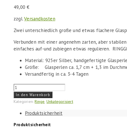
49,00
€
zzgl.
Versandkosten
Zwei unterschiedlich große und etwas flachere Glasp
Verbunden mit einer angenehm zarten, aber stabilen R
einfaches auf-und zubiegen etwas regulieren. RINGGR
Material: 925er Silber, handgefertigte Glasperl
Größe: Glasperlen ca. 1,7 cm + 1,3 im Durchm
Versandfertig in ca. 3-4 Tagen
Ring
"Blumig
In den Warenkorb
Grün"
Kategorien:
Ringe
,
Unkategorisiert
Menge
Produktsicherheit
Produktsicherheit