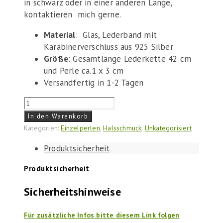
in schwarz oder in einer anderen Länge,
kontaktieren mich gerne.
Material
: Glas, Lederband mit
Karabinerverschluss aus 925 Silber
Größe
: Gesamtlänge Lederkette 42 cm
und Perle ca.1 x 3 cm
Versandfertig in 1-2 Tagen
Perle
"Meeresbrise"
In den Warenkorb
am
Kategorien:
Einzelperlen
,
Halsschmuck
,
Unkategorisiert
Band
Produktsicherheit
Menge
Produktsicherheit
Sicherheitshinweise
Für zusätzliche Infos bitte diesem Link folgen