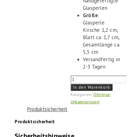
handgefertigte
Glasperlen
Größe
:
Glasperle
Kirsche 1,2 cm,
Blatt ca. 1,7 cm,
Gesamtlänge ca.
5,5 cm
Versandfertig in
2-3 Tagen
Ohrringe
"Kirschen"
In den Warenkorb
Menge
Kategorien:
Ohrringe
,
Unkategorisiert
Produktsicherheit
Produktsicherheit
Sicherheitshinweise