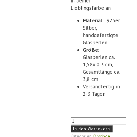
in deiner
Lieblingsfarbe an.
Material
: 925er
Silber,
handgefertigte
Glasperlen
Größe
:
Glasperlen ca.
1,58x 0,3 cm,
Gesamtlänge ca.
3,8 cm
Versandfertig in
2-3 Tagen
Ohrringe
"Grüne
In den Warenkorb
Scheibe"
Kategorien:
Ohrringe
,