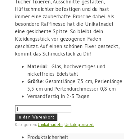
Tücher fixieren, Ausschnitte gestalten,
Hüftschmeichler befestigen und du hast
immer eine zauberhafte Brosche dabei. Als
besondere Raffinesse hat die Unikatnadel
eine gesicherte Spitze. So bleibt dein
Kleidungsstück vor gezogenen Fäden
geschützt. Auf einen schönen Flyer gesteckt,
kommt das Schmuckstück zu Dir!
Material
: Glas, hochwertiges und
nickelfreies Edelstahl
Größe
: Gesamtlänge 7,5 cm, Perlenlänge
5,5 cm und Perlendurchmesser 0,8 cm
Versandfertig in 2-3 Tagen
Nadel
"Black
In den Warenkorb
&
Kategorien:
Unikatnadeln
,
Unkategorisiert
Silver"
Produktsicherheit
Menge