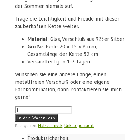
der Sommer niemals auf.
Trage die Leichtigkeit und Freude mit dieser
zauberhaften Kette weiter.
Material
: Glas, Verschluß aus 925er Silber
Größe
: Perle 20 x 15 x 8 mm,
Gesamtlänge der Kette 52 cm
Versandfertig in 1-2 Tagen
Wünschen sie eine andere Länge, einen
metallfreien Verschluß oder eine eigene
Farbkombination, dann kontaktieren sie mich
gerne!
Collier
Tag
In den Warenkorb
am
Kategorien:
Halsschmuck
,
Unkategorisiert
Meer
Produktsicherheit
Menge