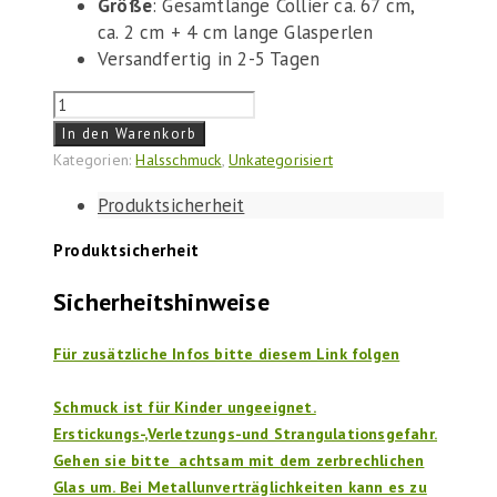
Größe
: Gesamtlänge Collier ca. 67 cm,
ca. 2 cm + 4 cm lange Glasperlen
Versandfertig in 2-5 Tagen
Collier
"Grau-
In den Warenkorb
Gelb"
Kategorien:
Halsschmuck
,
Unkategorisiert
Menge
Produktsicherheit
Produktsicherheit
Sicherheitshinweise
Für zusätzliche Infos bitte diesem Link folgen
Schmuck ist für Kinder ungeeignet.
Erstickungs-,Verletzungs-und Strangulationsgefahr.
Gehen sie bitte achtsam mit dem zerbrechlichen
Glas um. Bei Metallunverträglichkeiten kann es zu