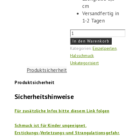
cm
Versandfertig in
1-2 Tagen
Anhänger
"Rotes
In den Warenkorb
Herz"
Kategorien:
Einzelperlen
,
Menge
Halsschmuck
,
Unkategorisiert
Produktsicherheit
Produktsicherheit
Sicherheitshinweise
Für zusätzliche Infos bitte diesem Link folgen
Schmuck ist für Kinder ungeeignet.
Erstickungs-,Verletzungs-und Strangulationsgefahr.